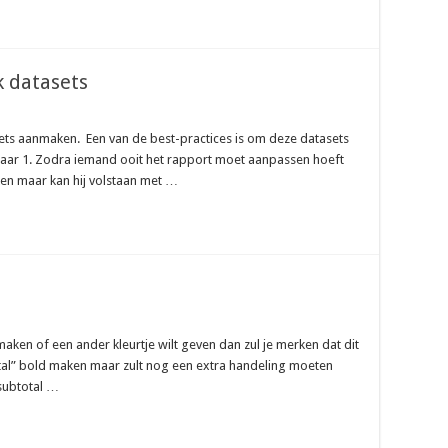
k datasets
sets aanmaken. Een van de best-practices is om deze datasets
 maar 1. Zodra iemand ooit het rapport moet aanpassen hoeft
eken maar kan hij volstaan met …
maken of een ander kleurtje wilt geven dan zul je merken dat dit
Total” bold maken maar zult nog een extra handeling moeten
 subtotal …