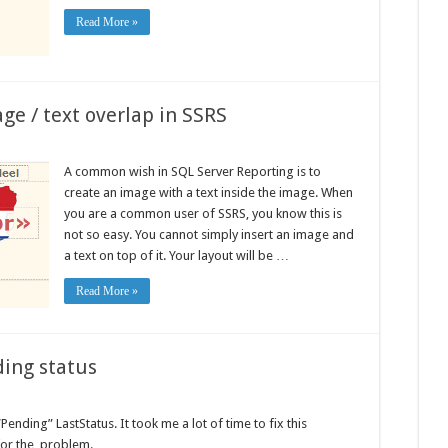
Read More »
ge / text overlap in SSRS
A common wish in SQL Server Reporting is to
create an image with a text inside the image. When
you are a common user of SSRS, you know this is
not so easy. You cannot simply insert an image and
a text on top of it. Your layout will be …
Read More »
ding status
Pending” LastStatus. It took me a lot of time to fix this
 for the problem.