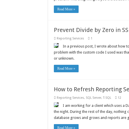
Read More »
Prevent Divide by Zero in S
Reporting Services
1
In a previous post, I wrote about how to
problem with the custom code I used was that
or unknown.
Read More »
How to Refresh Reporting Se
Reporting Services
,
SQL Server
,
T-SQL
12
I am working for a client which uses a 
the night. During the rest of the day, nothing
database grows and grows and reports are g
Read More »