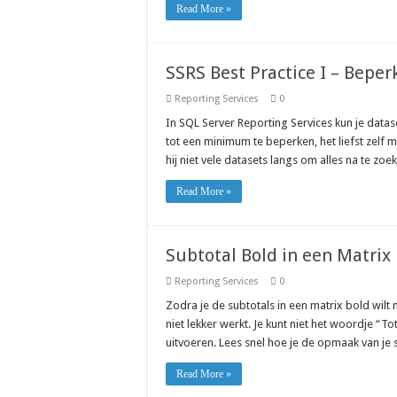
Read More »
SSRS Best Practice I – Beper
Reporting Services
0
In SQL Server Reporting Services kun je data
tot een minimum te beperken, het liefst zelf
hij niet vele datasets langs om alles na te zo
Read More »
Subtotal Bold in een Matrix
Reporting Services
0
Zodra je de subtotals in een matrix bold wilt 
niet lekker werkt. Je kunt niet het woordje “
uitvoeren. Lees snel hoe je de opmaak van je
Read More »