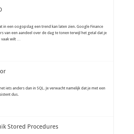
D
at in een oogopslag een trend kan laten zien. Google Finance
s van een aandeel over de dag te tonen terwijl het getal dat je
e vaak wilt …
tor
net iets anders dan in SQL. Je verwacht namelijk dat je met een
istent dus.
uik Stored Procedures