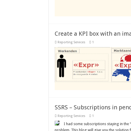
Create a KPI box with an ima
Reporting Services
1
SSRS – Subscriptions in pen
Reporting Services
1
I had some subscriptions staying in the “
problem. This blog will give you the solution