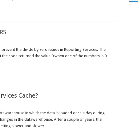
SRS
 prevent the divide by zero issues in Reporting Services. The
 the code returned the value 0 when one of the numbers is 0
rvices Cache?
Datawarehouse in which the data is loaded once a day during
 changes in the datawarehouse. After a couple of years, the
etting slower and slower. …