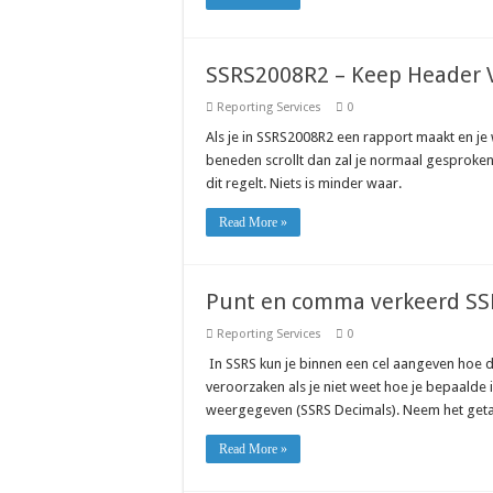
SSRS2008R2 – Keep Header Vi
Reporting Services
0
Als je in SSRS2008R2 een rapport maakt en je w
beneden scrollt dan zal je normaal gesproken 
dit regelt. Niets is minder waar.
Read More »
Punt en comma verkeerd SS
Reporting Services
0
In SSRS kun je binnen een cel aangeven hoe
veroorzaken als je niet weet hoe je bepaald
weergegeven (SSRS Decimals). Neem het getal 
Read More »