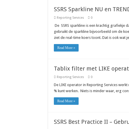
SSRS Sparkline NU en TREN
Reporting Services
0
De SSRS sparkline is een krachtig grafiekje d
gebruikt de sparkline bijvoorbeeld om de koer
ziet de real-time koers toont. Dat is ook wat j
Read More »
Tablix filter met LIKE opera
Reporting Services
0
De LIKE operator in Reporting Services werkt 
% kunt werken. Niets is minder waar, erg cons
Read More »
SSRS Best Practice II – Gebr