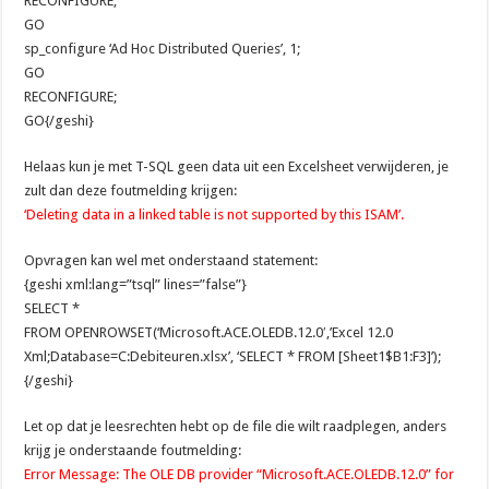
RECONFIGURE;
GO
sp_configure ‘Ad Hoc Distributed Queries’, 1;
GO
RECONFIGURE;
GO{/geshi}
Helaas kun je met T-SQL geen data uit een Excelsheet verwijderen, je
zult dan deze foutmelding krijgen:
‘Deleting data in a linked table is not supported by this ISAM’.
Opvragen kan wel met onderstaand statement:
{geshi xml:lang=”tsql” lines=”false”}
SELECT *
FROM OPENROWSET(‘Microsoft.ACE.OLEDB.12.0′,’Excel 12.0
Xml;Database=C:Debiteuren.xlsx’, ‘SELECT * FROM [Sheet1$B1:F3]’);
{/geshi}
Let op dat je leesrechten hebt op de file die wilt raadplegen, anders
krijg je onderstaande foutmelding:
Error Message: The OLE DB provider “Microsoft.ACE.OLEDB.12.0” for