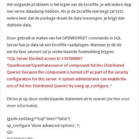
Het volgende probleem is het legen van de Excelfile. Je wilt iedere dag
een versie datadump hebben. Als je de Excelfile niet leegt zal SSIS
iedere keer dat de package draait de data toevoegen. Je krijgt dan
dubbele data.
Door gebruik te maken van het OPENROWSET commando in SQL
Server kun je data uit een Excelfile raadplegen. Wanneer je dit de
eerste keer uitvoert zul je onderstaande foutmelding krijgen:
“SQL Server blocked access to STATEMENT
‘OpenRowset/OpenDatasource’ of component ‘Ad Hoc Distributed
Queries’ because this component is turned off as part of the security
configuration for this server. A system administrator can enable the
use of ‘Ad Hoc Distributed Queries’ by using sp_configure..”
Dit los je op door onderstaande statement uit te voeren (
zie hier voor
meer informatie
):
{geshi xml:lang=”tsql” lines=”false”}
sp_configure ‘show advanced options’, 1;
GO