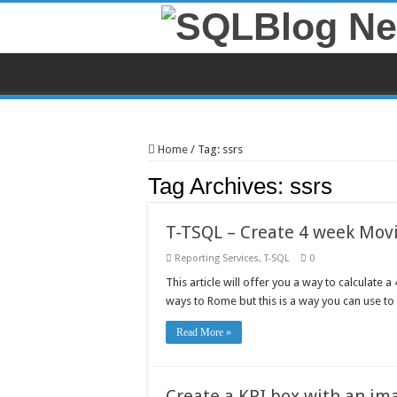
Home
/
Tag:
ssrs
Tag Archives:
ssrs
T-TSQL – Create 4 week Movi
Reporting Services
,
T-SQL
0
This article will offer you a way to calculate
ways to Rome but this is a way you can use to 
Read More »
Create a KPI box with an ima