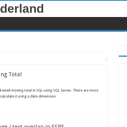
ng Total
 a 4 week moving total in SQL using SQL Server. There are more
calculate it using a date dimension.
ge / text overlap in SSRS