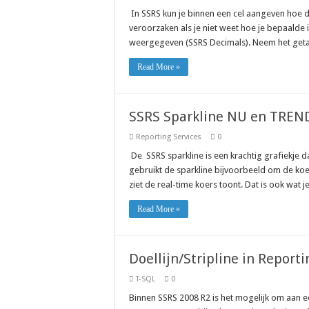
In SSRS kun je binnen een cel aangeven hoe
veroorzaken als je niet weet hoe je bepaald
weergegeven (SSRS Decimals). Neem het getal 
Read More »
SSRS Sparkline NU en TREN
Reporting Services
0
De SSRS sparkline is een krachtig grafiekje d
gebruikt de sparkline bijvoorbeeld om de koer
ziet de real-time koers toont. Dat is ook wat j
Read More »
Doellijn/Stripline in Reporti
T-SQL
0
Binnen SSRS 2008 R2 is het mogelijk om aan ee