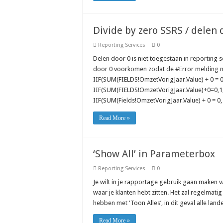
Divide by zero SSRS / delen 
Reporting Services
0
Delen door 0 is niet toegestaan in reporting 
door 0 voorkomen zodat de #Error melding nie
IIF(SUM(FIELDS!OmzetVorigJaar.Value) + 0 = 
IIF(SUM(FIELDS!OmzetVorigJaar.Value)+0=0,1,
IIF(SUM(Fields!OmzetVorigJaar.Value) + 0 = 0
Read More »
‘Show All’ in Parameterbox
Reporting Services
0
Je wilt in je rapportage gebruik gaan maken
waar je klanten hebt zitten. Het zal regelmat
hebben met ‘Toon Alles’, in dit geval alle lan
Read More »