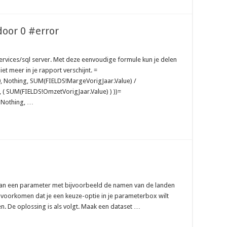
door 0 #error
services/sql server. Met deze eenvoudige formule kun je delen
t meer in je rapport verschijnt. =
0, Nothing, SUM(FIELDS!MargeVorigJaar.Value) /
 ( SUM(FIELDS!OmzetVorigJaar.Value) ) ))=
, Nothing, …
 van een parameter met bijvoorbeeld de namen van de landen
ig voorkomen dat je een keuze-optie in je parameterbox wilt
den. De oplossing is als volgt. Maak een dataset …