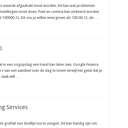
 de waarde afgedrukt moet worden. Dit kan wat problemen
e instellingen moet doen. Punt en comma kan verkeerd worden
100000,12. Dit zou je willen weergeven als 100.00,12. als …
D
at in een oogopslag een trend kan laten zien. Google Finance
s van een aandeel over de dag te tonen terwijl het getal dat je
e vaak wilt …
ng Services
n grafiek een doellijn toe te voegen. Dit kan handig zijn om