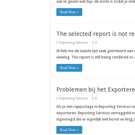
aan te geven wat bijv. de norm is zodat je sn
Read More »
The selected report is not r
Reporting Services
0
Ik heb me de laatste tijd vaak geirriteerd aa
viewing. The report is still being rendered or
Read More »
Problemen bij het Exportere
Reporting Services
0
Als je een rapportage in Reporting Services 
exporteren. Reporting Services vernaggeld 
ingevoegd die er eigenlijk niet horen en krij
Read More »