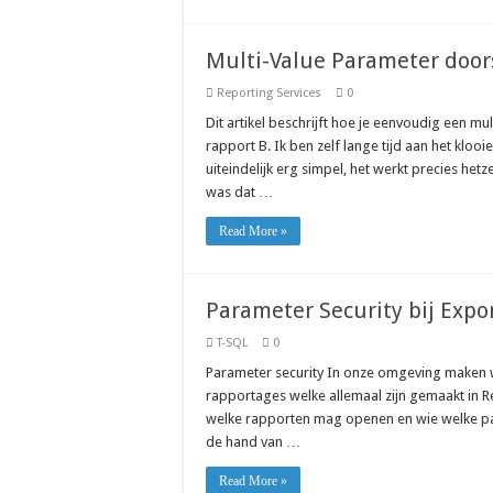
Multi-Value Parameter doors
Reporting Services
0
Dit artikel beschrijft hoe je eenvoudig een m
rapport B. Ik ben zelf lange tijd aan het kloo
uiteindelijk erg simpel, het werkt precies he
was dat …
Read More »
Parameter Security bij Expor
T-SQL
0
Parameter security In onze omgeving maken 
rapportages welke allemaal zijn gemaakt in Re
welke rapporten mag openen en wie welke pa
de hand van …
Read More »