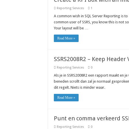
Reporting Services
1
A common wish in SQL Server Reporting is to 
common user of SSRS, you know this is not so 
Your layout will be …
Read More »
SSRS2008R2 – Keep Header Vi
Reporting Services
0
Als je in SSRS2008R2 een rapport maakt en je w
beneden scrollt dan zal je normaal gesproken 
dit regelt. Niets is minder waar.
Read More »
Punt en comma verkeerd SS
Reporting Services
0