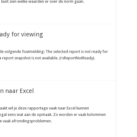
el kunt zien welke waarden er over de norm gaan.
eady for viewing
n de volgende foutmelding: The selected report is not ready for
 a report snapshot is not available. (rsReportNotReady).
n naar Excel
maakt wil je deze rapportage vaak naar Excel kunnen
nogal eens wat aan de opmaak. Zo worden er vaak kolommen
g je vaak afrondingsproblemen.