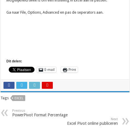
Mogelijkheid twee is om een instelling in Excel aan te passen.
Ga naar File, Options, Advanced en pas de seperators aan.
Dit delen:
E-mail
Print
Tags
EXCEL
Previous
PowerPivot Format Percentage
Next
Excel Pivot online publiceren