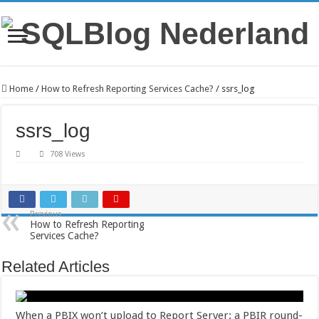
Home
/
How to Refresh Reporting Services Cache?
/
ssrs_log
ssrs_log
708 Views
Previous
How to Refresh Reporting
Services Cache?
Related Articles
When a PBIX won’t upload to Report Server: a PBIR round-