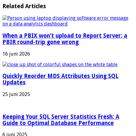
Related Articles
When a PBIX won’t upload to Report Server: a
PBIR round-trip gone wrong
16 juni 2026
Quickly Reorder MDS Attributes Using SQL
Updates
25 juni 2025
Keeping Your SQL Server Statistics Fresh: A
Guide to Optimal Database Performance
6 juni 2025