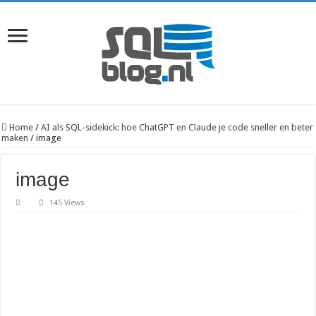
Home
/
AI als SQL-sidekick: hoe ChatGPT en Claude je code sneller en beter
maken
/
image
image
145 Views